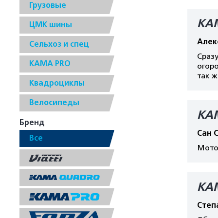
Грузовые
КА
ЦМК шины
Алек
Сельхоз и спец
Сразу
КАМА PRO
огоро
так ж
Квадроциклы
Велосипеды
КА
Бренд
Сан 
Все
Мотоб
КА
Степ