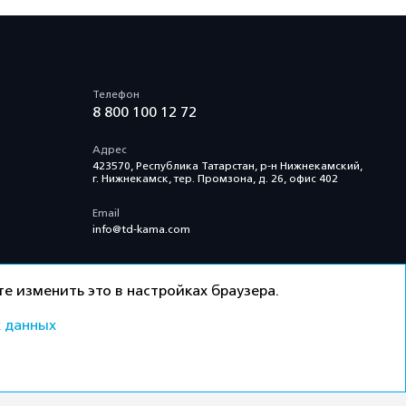
Телефон
8 800 100 12 72
Адрес
423570, Республика Татарстан, р-н Нижнекамский,
г. Нижнекамск, тер. Промзона, д. 26, офис 402
Email
info@td-kama.com
е изменить это в настройках браузера.
 данных
ти