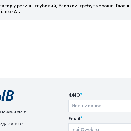
ктор у резины глубокий, ёлочкой, гребут хорошо. Главны
локе Агат.
ЫВ
*
ФИО
м мнением о
*
Email
едаем все