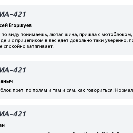
МА-421
сей Егоршуев
 по виду понимаешь, лютая шина, пришла с мотоблоком, 
де и с прицепиком в лес едет довольно таки уверенно, п
е спокойно затягивает.
МА-421
Саныч
лок прет по полям и там и сям, как говориться. Нормал
МА-421
ан