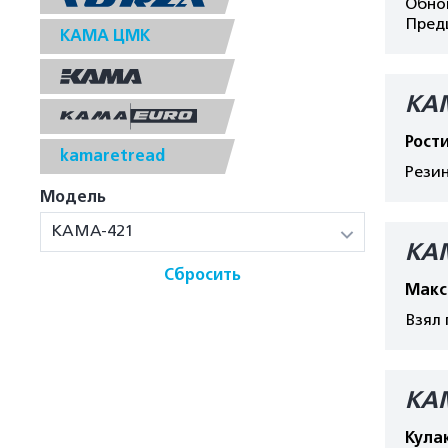
Обнов
Предш
КАМА ЦМК
КА
Рости
kamaretread
Резин
Модель
КАМА-421
КА
Сбросить
Мак
Взял 
КА
Кула