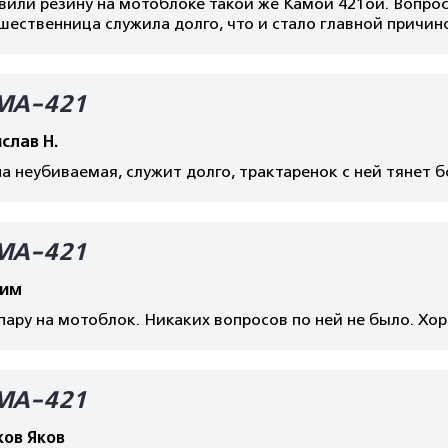
или резину на мотоблоке такой же Камой 421ой. Вопросов
ественница служила долго, что и стало главной причин
МА-421
слав Н.
а неубиваемая, служит долго, трактаренок с ней тянет б
МА-421
сим
пару на мотоблок. Никаких вопросов по ней не было. Хо
МА-421
ков Яков