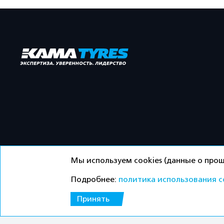
Мы используем cookies (данные о прош
Подробнее:
политика использования c
©ООО «Торговый дом «Кама» 2026 / Все права защ
Принять