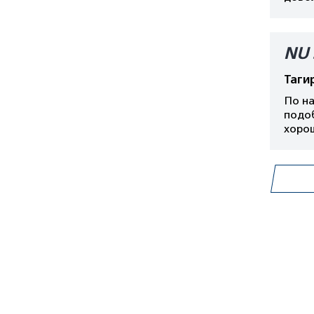
NU 
Таги
По на
подо
хоро