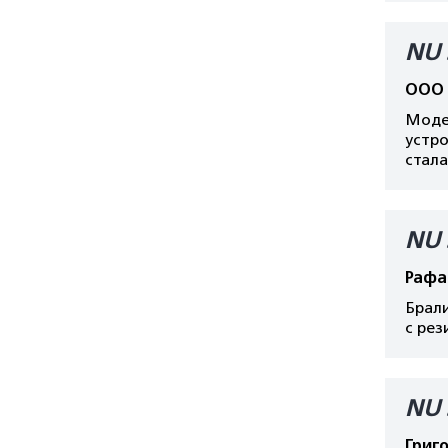
NU 
ООО 
Модел
устро
стала
NU 
Рафа
Брали
с рез
NU 
Григ