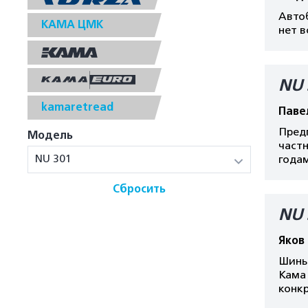
Автоб
КАМА ЦМК
нет в
NU 
kamaretread
Паве
Пред
Модель
частн
NU 301
года
Сбросить
NU 
Яков
Шины 
Кама 
конкр