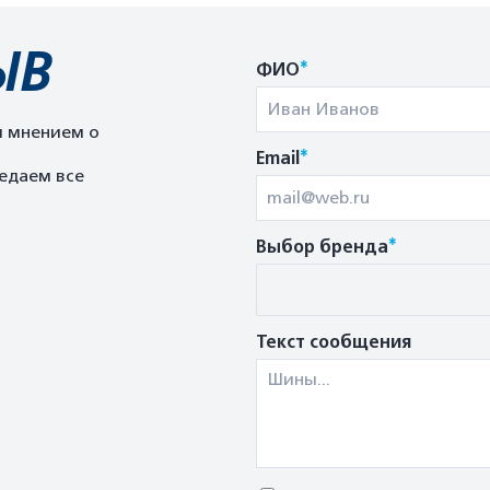
ЫВ
*
ФИО
м мнением о
*
Email
едаем все
*
Выбор бренда
Текст сообщения