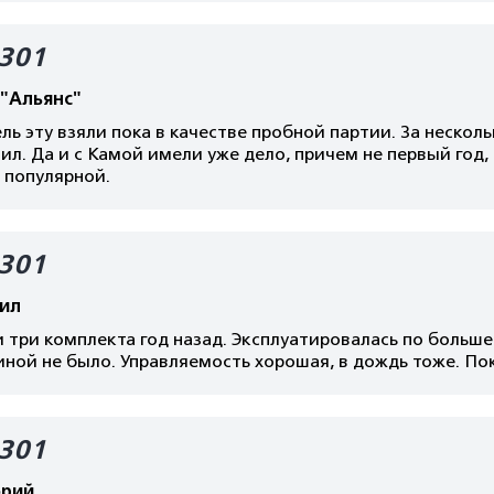
301
"Альянс"
ь эту взяли пока в качестве пробной партии. За нескол
ил. Да и с Камой имели уже дело, причем не первый год, и
 популярной.
301
ил
 три комплекта год назад. Эксплуатировалась по больш
иной не было. Управляемость хорошая, в дождь тоже. По
301
орий