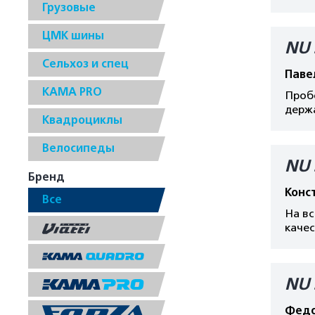
Грузовые
ЦМК шины
NU 
Сельхоз и спец
Паве
КАМА PRO
Пробе
держа
Квадроциклы
Велосипеды
NU 
Бренд
Конс
Все
На вс
каче
NU 
Федо