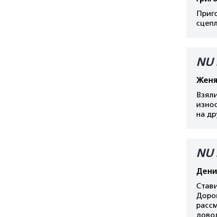
Приг
сцепл
NU 
Жен
Взяли
изно
на д
NU 
Дени
Стави
Дорог
рассм
дово