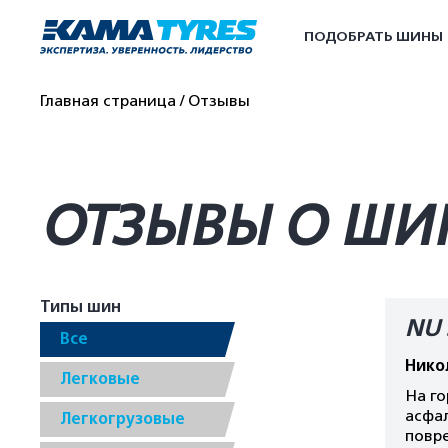
ПОДОБРАТЬ ШИНЫ
Главная страница
Отзывы
ОТЗЫВЫ О ШИН
Типы шин
NU 
Все
Нико
Легковые
На го
асфал
Легкогрузовые
повр