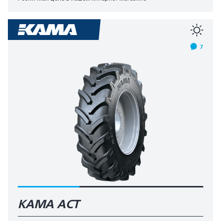
7
КАМА AСT