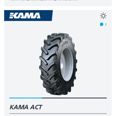
7
КАМА AСT