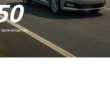
50
 производству