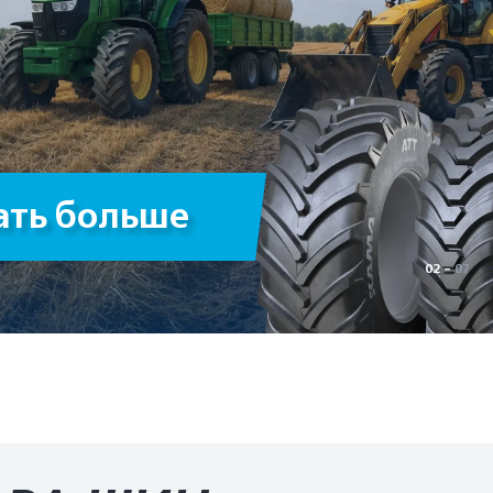
ать больше
02 -
07