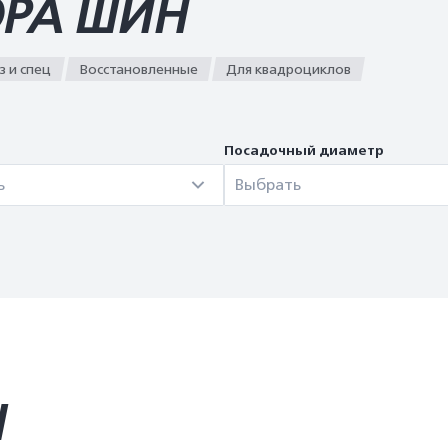
ОРА ШИН
з и спец
Восстановленные
Для квадроциклов
Посадочный диаметр
ь
Выбрать
Ы