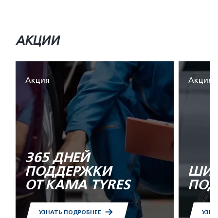
АКЦИИ
Акция
Акция
365 ДНЕЙ
ПОДДЕРЖКИ
ШИН
ОТ KAMA TYRES
ПОД
УЗНАТЬ ПОДРОБНЕЕ
УЗНА