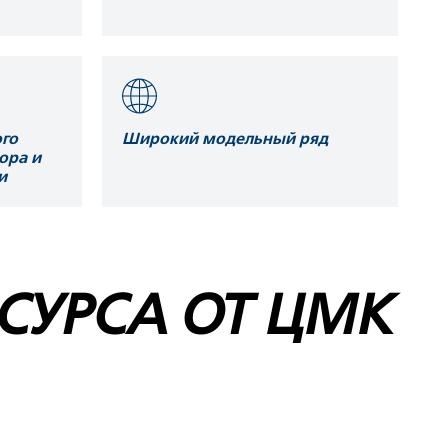
го
Широкий модельный ряд
ора и
и
СУРСА ОТ ЦМК