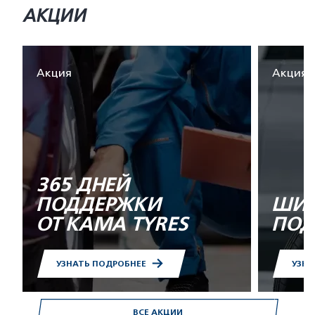
АКЦИИ
Акция
Акция
365 ДНЕЙ
ПОДДЕРЖКИ
ШИН
ОТ KAMA TYRES
ПОД
УЗНАТЬ ПОДРОБНЕЕ
УЗНА
ВСЕ АКЦИИ