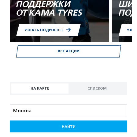
ПОДДЕРЖКИ
ШИН
ОТ KAMA TYRES
ПОД
УЗНАТЬ ПОДРОБНЕЕ
УЗНА
ВСЕ АКЦИИ
НА КАРТЕ
СПИСКОМ
НАЙТИ