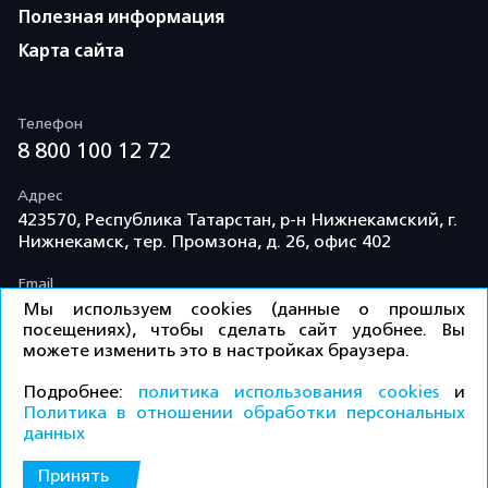
Полезная информация
Карта сайта
Телефон
8 800 100 12 72
Адрес
423570, Республика Татарстан, р-н Нижнекамский, г.
Нижнекамск, тер. Промзона, д. 26, офис 402
Email
info@td-kama.com
Мы используем cookies (данные о прошлых
посещениях), чтобы сделать сайт удобнее. Вы
можете изменить это в настройках браузера.
©ООО «Торговый дом «Кама» 2026 / Все права
Подробнее:
политика использования cookies
и
защищены.
Политика в отношении обработки персональных
данных
КУПИТЬ
Политика конфиденциальности
Принять
ПРАЙС-ЛИСТ ДЛЯ ДИЛЕРОВ