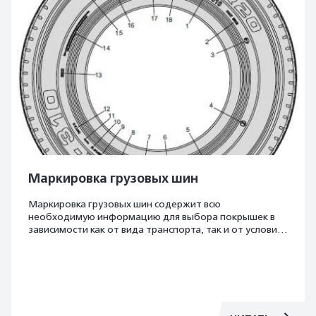
Маркировка грузовых шин
Маркировка грузовых шин содержит всю
необходимую информацию для выбора покрышек в
зависимости как от вида транспорта, так и от условий
последующей эксплуатации. При расшифровке
грузовых шин следует обратить особое внимание на
показатели индекса нагрузки (он может указываться
отдельно для одиночной и сдвоенной шины),
материалы, из которых изготовлена шина, каркас и
число поясных слоёв.