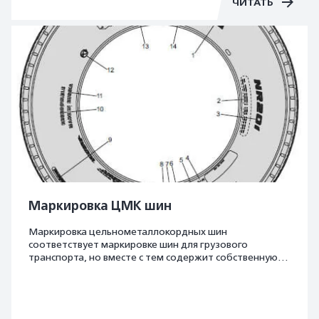
ЧИТАТЬ
Маркировка ЦМК шин
Маркировка цельнометаллокордных шин
соответствует маркировке шин для грузового
транспорта, но вместе с тем содержит собственную
уникальную информацию. Маркировка ЦМК шин
содержит опознавательную надпись «AllSteel» и/или
«REGROOVABLE» — последняя обозначает
возможность нарезки протектора при высокой