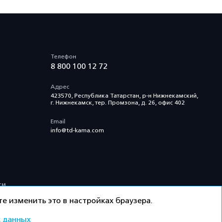
Телефон
8 800 100 12 72
Адрес
423570, Республика Татарстан, р-н Нижнекамский,
г. Нижнекамск, тер. Промзона, д. 26, офис 402
Email
info@td-kama.com
ти
е изменить это в настройках браузера.
 данных