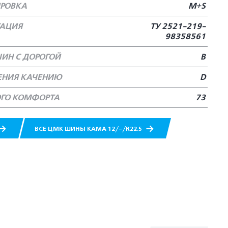
РОВКА
M+S
ТАЦИЯ
ТУ 2521-219-
98358561
ИН С ДОРОГОЙ
В
ЕНИЯ КАЧЕНИЮ
D
ОГО КОМФОРТА
73
ВСЕ ЦМК ШИНЫ КАМА 12/-/R22.5