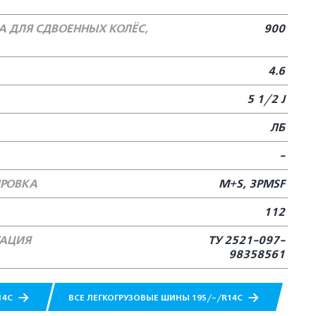
 ДЛЯ СДВОЕННЫХ КОЛЁС,
900
4.6
5 1/2 J
ЛБ
-
РОВКА
M+S, 3PMSF
112
ТАЦИЯ
ТУ 2521-097-
98358561
14C
ВСЕ ЛЕГКОГРУЗОВЫЕ ШИНЫ 195/-/R14C