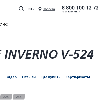
8 800 100 12 72
RU
Москва
горячая линия
R14C
 INVERNO V-524
и
Видео
Отзывы
Где купить
Сертификаты
225
235