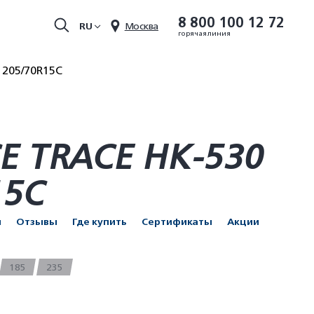
8 800 100 12 72
RU
Москва
горячая линия
 205/70R15C
E TRACE HK-530
15C
и
Отзывы
Где купить
Сертификаты
Акции
185
235