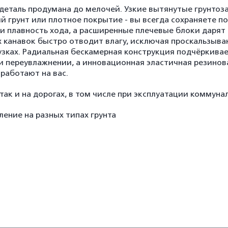
еталь продумана до мелочей. Узкие вытянутые грунтоз
й грунт или плотное покрытие - вы всегда сохраняете п
и плавность хода, а расширенные плечевые блоки дарят
ых канавок быстро отводит влагу, исключая проскальзыв
узках. Радиальная бескамерная конструкция подчёркива
и переувлажнении, а инновационная эластичная резинов
работают на вас.
 так и на дорогах, в том числе при эксплуатации коммун
ение на разных типах грунта