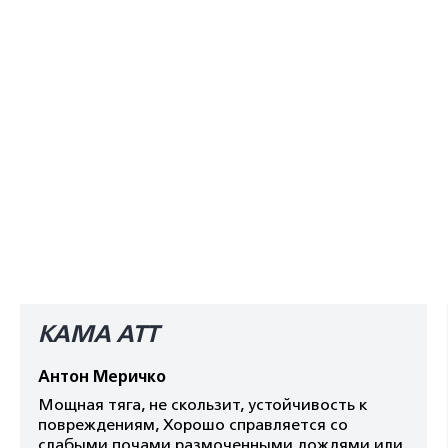
КАМА АТТ
Антон Меричко
Мощная тяга, не скользит, устойчивость к
повреждениям, Хорошо справляется со
слабыми почами размоченными дождями или