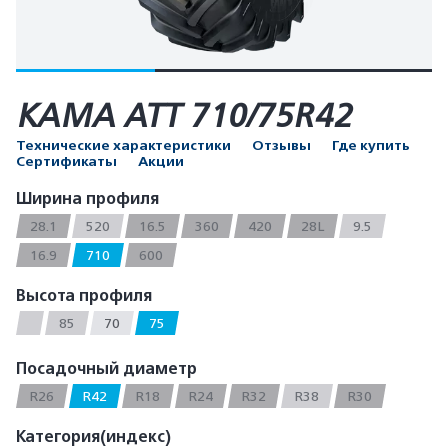
КАМА АТТ 710/75R42
Технические характеристики
Отзывы
Где купить
Сертификаты
Акции
Ширина профиля
28.1
520
16.5
360
420
28L
9.5
16.9
710
600
Высота профиля
85
70
75
Посадочный диаметр
R26
R42
R18
R24
R32
R38
R30
Категория(индекс)