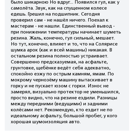
было шикарною Но вдруг... Появился гул, как у
самолёта. Звук, как на спущенном колесе
едешь. Грешил на подшипник. Сегодня
проверил сам - не нашёл ничего. Поехал к
мастерам - не нашли. Единственный вывод -
при понижении температуры начинает шуметь
резина. Жаль, конечно, гул сильный, мешает.
Но тут, конечно, влияет и то, что на Солярисе
шумка арок (как и всей машины) никакая. В
остальном резина полностью устраивает.
Совершенно предсказуемая, на асфальте,
грунтовке, щебёнке ведёт себя адекватно,
спокойно езжу по острым камням, ямам. По
мокрому чернозёму машину вытаскивает в
горку и не пускает юзом с горки. Износ не
замерял, визуально протектор не уменьшился,
просто видно, что на резине ездили. Разницы
между передними (ведущими) и задними
колёсами нет. Рекомендую, кто ездит не по
идеальному асфальту, большой пробег, у кого
хорошая шумоизоляция авто.