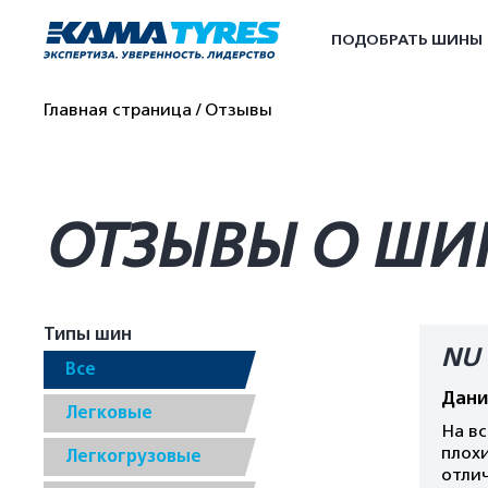
ПОДОБРАТЬ ШИНЫ
Главная страница
Отзывы
ОТЗЫВЫ О ШИН
Типы шин
NU 
Все
Дани
Легковые
На вс
плох
Легкогрузовые
отлич