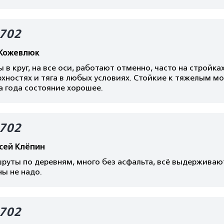
702
 Кожевлюк
 в круг, на все оси, работают отменно, часто на стройка
хностях и тяга в любых условиях. Стойкие к тяжелым м
а года состояние хорошее.
702
сей Клёпин
уты по деревням, много без асфальта, всё выдерживают,
ы не надо.
702