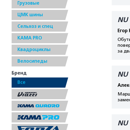
Грузовые
ЦМК шины
NU 
Сельхоз и спец
Егор
КАМА PRO
Обуты
повер
Квадроциклы
за дв
Велосипеды
Бренд
NU 
Все
Алек
Маршр
замен
NU 