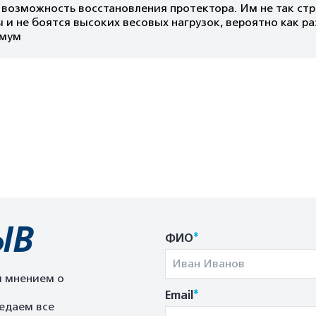
, возможность восстановления протектора. Им не так с
 и не боятся высоких весовых нагрузок, вероятно как р
мум
ЫВ
*
ФИО
м мнением о
*
Email
едаем все