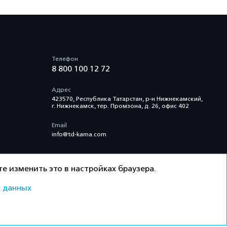
Телефон
8 800 100 12 72
Адрес
423570, Республика Татарстан, р-н Нижнекамский,
г. Нижнекамск, тер. Промзона, д. 26, офис 402
Email
info@td-kama.com
е изменить это в настройках браузера.
 данных
ти