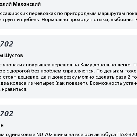
олий Махонский
ассажирских перевозках по пригородным маршрутам пока
и грунт и щебень. Нормально проходит стыки, выбоины. 
702
м Шустов
 японских покрышек перешел на Каму довольно легко. Пу
ое с дорогой без проблем справляются. По деньгам тоже
о стоят дешевле, да и донарезку можно сделать раза 2 т
два колеса из четырех (как повезет). Возможность уста
 нравиться.
702
ан
им одинаковые NU 702 шины на все оси автобуса ПАЗ-32