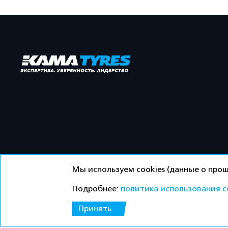
Мы используем cookies (данные о прош
Подробнее:
политика использования c
©ООО «Торговый дом «Кама» 2026 / Все права защ
Принять