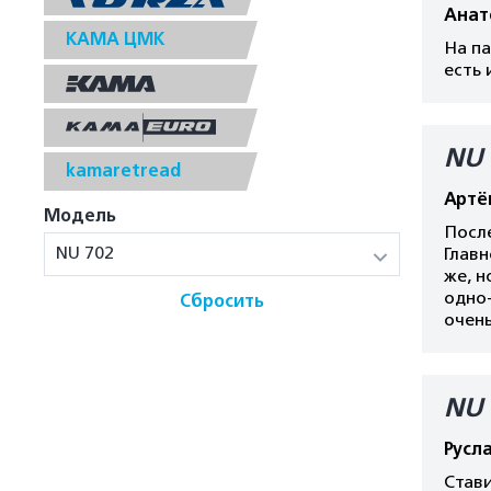
Анат
КАМА ЦМК
На п
есть 
NU 
kamaretread
Артё
Модель
После
NU 702
Главн
же, н
одно-
Сбросить
очень
NU 
Русл
Став