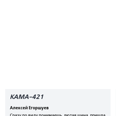
КАМА-421
Алексей Егоршуев
Сразу по виду понимаешь, лютая шина, пришла