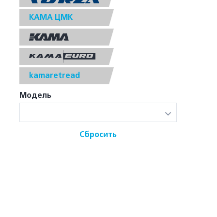
КАМА ЦМК
kamaretread
Модель
Сбросить