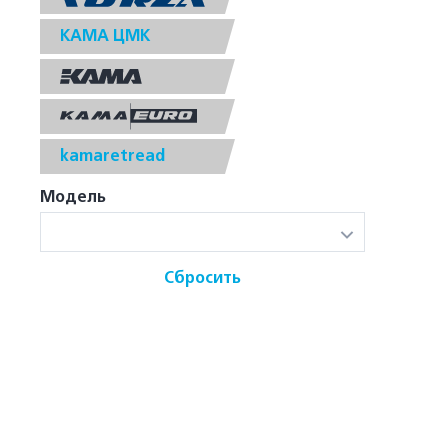
КАМА ЦМК
kamaretread
Модель
Сбросить