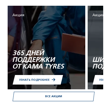
Акция
Акция
365 ДНЕЙ
ПОДДЕРЖКИ
ШИН
ОТ KAMA TYRES
ПОД
УЗНАТЬ ПОДРОБНЕЕ
УЗНА
ВСЕ АКЦИИ