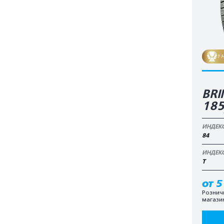
1 
BRI
18
ИНДЕК
84
ИНДЕК
T
от 5
Рознич
магази