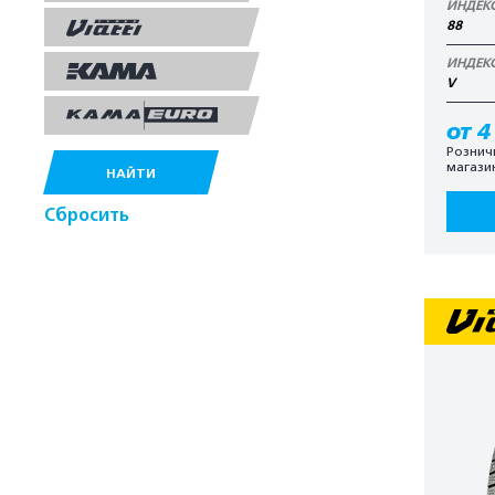
ИНДЕК
88
ИНДЕК
V
от 4
Рознич
магази
НАЙТИ
Сбросить