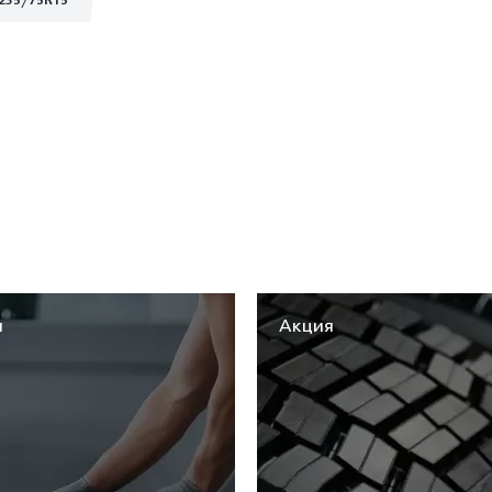
235/75R15
я
Акция