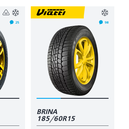
25
98
BRINA
185/60R15