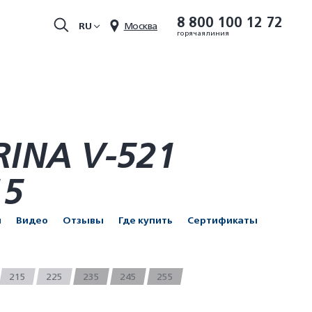
8 800 100 12 72
RU
Москва
горячая линия
RINA V-521
15
и
Видео
Отзывы
Где купить
Сертификаты
215
225
235
245
255