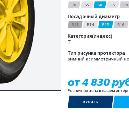
70
65
60
55
50
Посадочный диаметр
R13
R14
R15
R16
Категория(индекс)
T
Тип рисунка протектора
зимний асимметричный н
от 4 830 ру
Розничная цена в нашем интер
КУПИТЬ