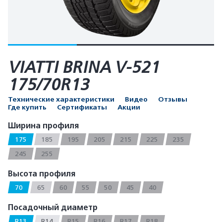
VIATTI BRINA V-521
175/70R13
Технические характеристики
Видео
Отзывы
Где купить
Сертификаты
Акции
Ширина профиля
175
185
195
205
215
225
235
245
255
Высота профиля
70
65
60
55
50
45
40
Посадочный диаметр
R13
R14
R15
R16
R17
R18