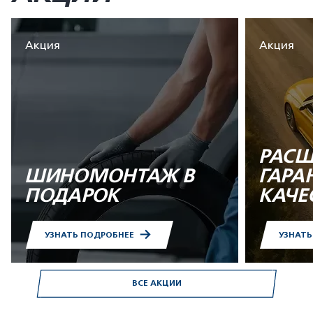
Акция
Акция
РАСШ
ШИНОМОНТАЖ В
ГАРА
ПОДАРОК
КАЧЕ
УЗНАТЬ ПОДРОБНЕЕ
УЗНАТ
ВСЕ АКЦИИ