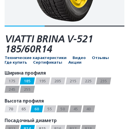
VIATTI BRINA V-521
185/60R14
Технические характеристики
Видео
Отзывы
Где купить
Сертификаты
Акции
Ширина профиля
175
185
195
205
215
225
235
245
255
Высота профиля
70
65
60
55
50
45
40
Посадочный диаметр
R13
R14
R15
R16
R17
R18