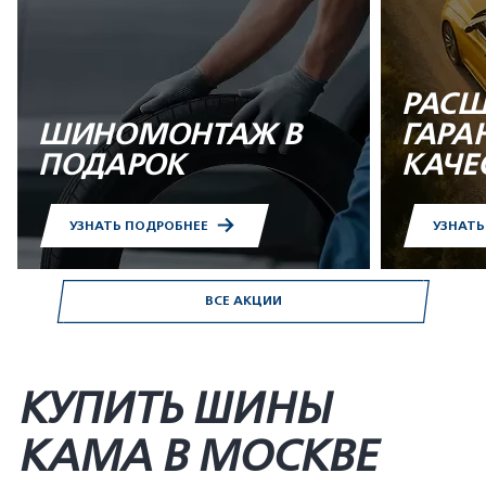
РАСШ
ШИНОМОНТАЖ В
ГАРА
ПОДАРОК
КАЧЕ
УЗНАТЬ ПОДРОБНЕЕ
УЗНАТ
ВСЕ АКЦИИ
КУПИТЬ ШИНЫ
KAMA В МОСКВЕ