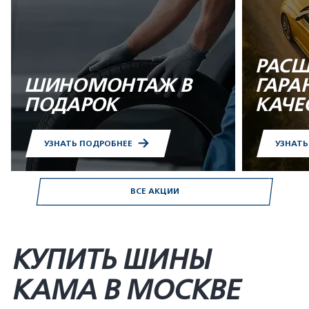
РАСШ
ШИНОМОНТАЖ В
ГАРА
ПОДАРОК
КАЧЕ
УЗНАТЬ ПОДРОБНЕЕ
УЗНАТ
ВСЕ АКЦИИ
КУПИТЬ ШИНЫ
KAMA В МОСКВЕ