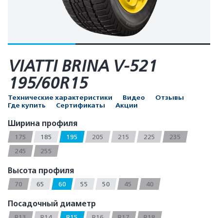
VIATTI BRINA V-521
195/60R15
Технические характеристики
Видео
Отзывы
Где купить
Сертификаты
Акции
Ширина профиля
175
185
195
205
215
225
235
245
255
Высота профиля
70
65
60
55
50
45
40
Посадочный диаметр
R13
R14
R15
R16
R17
R18