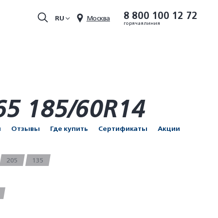
8 800 100 12 72
RU
Москва
горячая линия
5 185/60R14
и
Отзывы
Где купить
Сертификаты
Акции
205
135