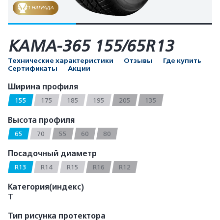
1 НАГРАДА
КАМА-365 155/65R13
Технические характеристики
Отзывы
Где купить
Сертификаты
Акции
Ширина профиля
155
175
185
195
205
135
Высота профиля
65
70
55
60
80
Посадочный диаметр
R13
R14
R15
R16
R12
Категория(индекс)
T
Тип рисунка протектора