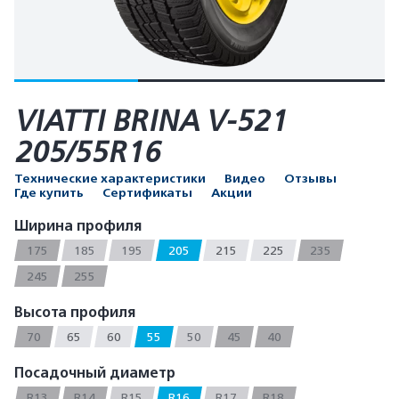
VIATTI BRINA V-521
205/55R16
Технические характеристики
Видео
Отзывы
Где купить
Сертификаты
Акции
Ширина профиля
175
185
195
205
215
225
235
245
255
Высота профиля
70
65
60
55
50
45
40
Посадочный диаметр
R13
R14
R15
R16
R17
R18