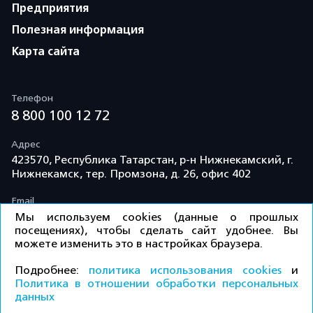
Предприятия
Полезная информация
Карта сайта
Телефон
8 800 100 12 72
Адрес
423570, Республика Татарстан, р-н Нижнекамский, г.
Нижнекамск, тер. Промзона, д. 26, офис 402
Email
info@td-kama.com
Мы используем cookies (данные о прошлых
посещениях), чтобы сделать сайт удобнее. Вы
можете изменить это в настройках браузера.
©ООО «Торговый дом «Кама» 2026 / Все права
Подробнее:
политика использования cookies
и
защищены.
Политика в отношении обработки персональных
данных
КУПИТЬ
Политика конфиденциальности