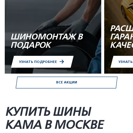
РАСШ
ШИНОМОНТАЖ В
ГАРА
ПОДАРОК
КАЧЕ
УЗНАТЬ ПОДРОБНЕЕ
УЗНАТ
ВСЕ АКЦИИ
КУПИТЬ ШИНЫ
KAMA В МОСКВЕ