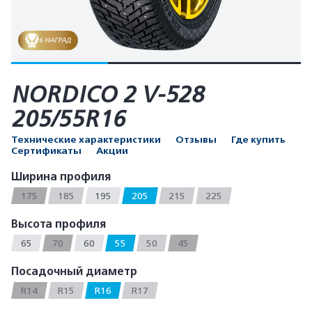
6 НАГРАД
NORDICO 2 V-528
205/55R16
Технические характеристики
Отзывы
Где купить
Сертификаты
Акции
Ширина профиля
175
185
195
205
215
225
Высота профиля
65
70
60
55
50
45
Посадочный диаметр
R14
R15
R16
R17