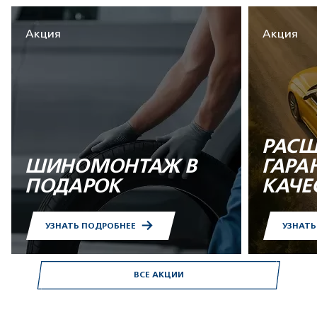
Акция
Акция
РАСШ
ШИНОМОНТАЖ В
ГАРА
ПОДАРОК
КАЧЕ
УЗНАТЬ ПОДРОБНЕЕ
УЗНАТ
ВСЕ АКЦИИ