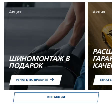
Акция
Акция
РАСШ
ШИНОМОНТАЖ В
ГАРА
ПОДАРОК
КАЧЕ
УЗНАТЬ ПОДРОБНЕЕ
УЗНАТ
ВСЕ АКЦИИ