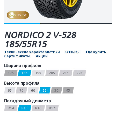
6 НАГРАД
NORDICO 2 V-528
185/55R15
Технические характеристики
Отзывы
Где купить
Сертификаты
Акции
Ширина профиля
175
185
195
205
215
225
Высота профиля
65
70
60
55
50
45
Посадочный диаметр
R14
R15
R16
R17