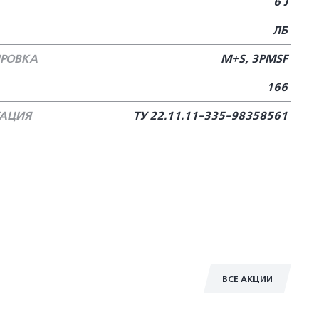
6 J
ЛБ
РОВКА
M+S, 3PMSF
166
ТАЦИЯ
ТУ 22.11.11-335-98358561
ВСЕ АКЦИИ