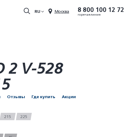
8 800 100 12 72
RU
Москва
горячая линия
 2 V-528
15
и
Отзывы
Где купить
Акции
215
225