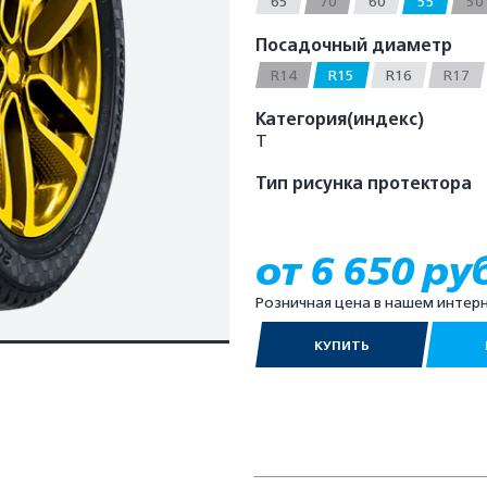
65
70
60
55
50
Посадочный диаметр
R14
R15
R16
R17
Категория(индекс)
T
Тип рисунка протектора
от 6 650 ру
Розничная цена в нашем интер
КУПИТЬ