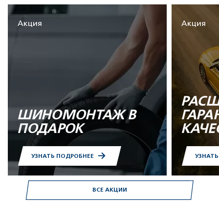
Акция
Акция
РАСШ
ШИНОМОНТАЖ В
ГАРА
ПОДАРОК
КАЧЕ
УЗНАТЬ ПОДРОБНЕЕ
УЗНАТ
ВСЕ АКЦИИ