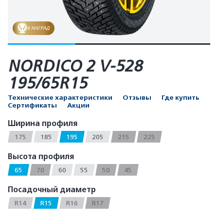
6 НАГРАД
NORDICO 2 V-528
195/65R15
Технические характеристики
Отзывы
Где купить
Сертификаты
Акции
Ширина профиля
175
185
195
205
215
225
Высота профиля
65
70
60
55
50
45
Посадочный диаметр
R14
R15
R16
R17