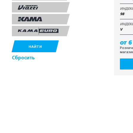
ИНДЕК
98
ИНДЕК
V
от 6
НАЙТИ
Рознич
магази
Сбросить