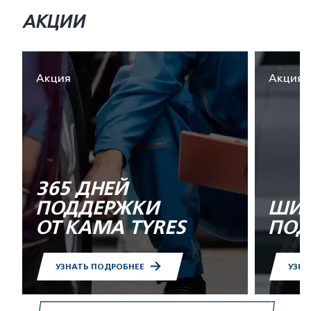
АКЦИИ
Акция
Акция
365 ДНЕЙ
ПОДДЕРЖКИ
ШИН
ОТ KAMA TYRES
ПОД
УЗНАТЬ ПОДРОБНЕЕ
УЗНА