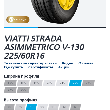
3 НАГРАДЫ
VIATTI STRADA
ASIMMETRICO V-130
225/60R16
Технические характеристики
Видео
Отзывы
Где купить
Сертификаты
Акции
Ширина профиля
175
185
195
205
215
225
235
245
255
Высота профиля
70
65
60
55
50
45
40