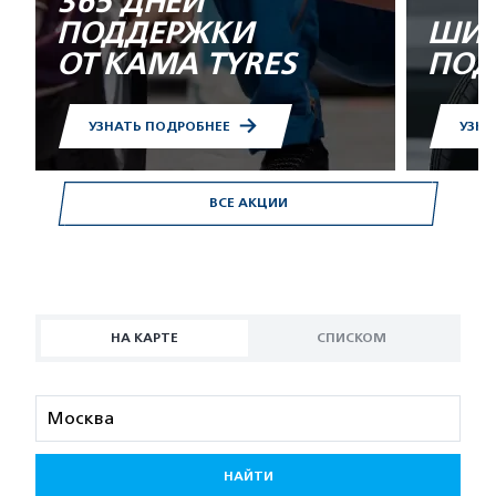
365 ДНЕЙ
ПОДДЕРЖКИ
ШИН
ОТ KAMA TYRES
ПОД
УЗНАТЬ ПОДРОБНЕЕ
УЗНА
ВСЕ АКЦИИ
НА КАРТЕ
СПИСКОМ
НАЙТИ