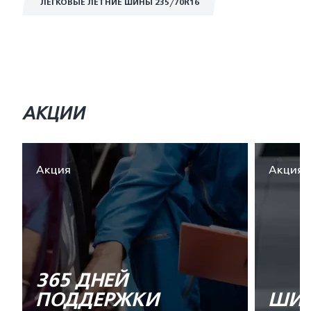
ЛЕГКОВЫЕ ЛЕТНИЕ ШИНЫ 235/70R16
АКЦИИ
Акция
Акция
365 ДНЕЙ
ПОДДЕРЖКИ
ШИН