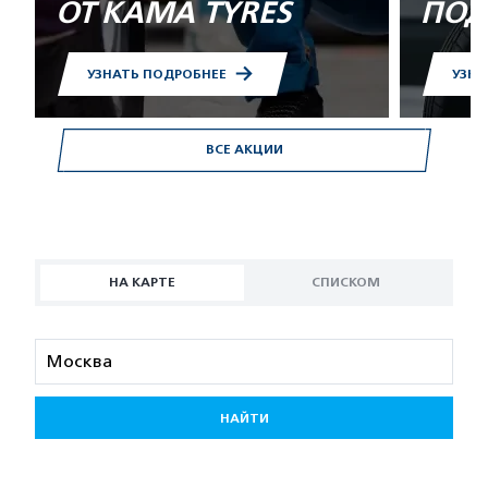
ОТ KAMA TYRES
ПОД
УЗНАТЬ ПОДРОБНЕЕ
УЗНА
ВСЕ АКЦИИ
НА КАРТЕ
СПИСКОМ
НАЙТИ