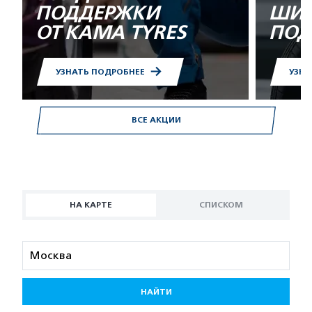
ПОДДЕРЖКИ
ШИН
ОТ KAMA TYRES
ПОД
УЗНАТЬ ПОДРОБНЕЕ
УЗНА
ВСЕ АКЦИИ
НА КАРТЕ
СПИСКОМ
НАЙТИ