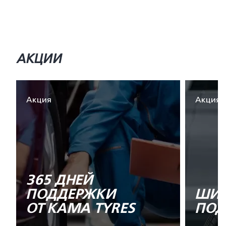
АКЦИИ
Акция
Акция
365 ДНЕЙ
ПОДДЕРЖКИ
ШИН
ОТ KAMA TYRES
ПОД