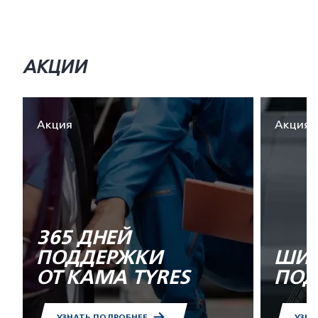
АКЦИИ
Акция
Акция
365 ДНЕЙ
ПОДДЕРЖКИ
ШИН
ОТ KAMA TYRES
ПОД
УЗНАТЬ ПОДРОБНЕЕ
УЗНА