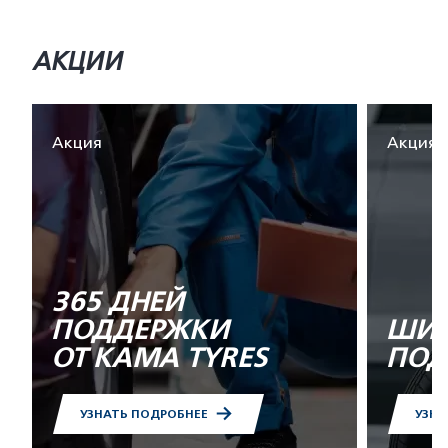
АКЦИИ
Акция
Акция
365 ДНЕЙ
ПОДДЕРЖКИ
ШИН
ОТ KAMA TYRES
ПОД
УЗНАТЬ ПОДРОБНЕЕ
УЗНА