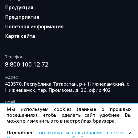
Продукция
Предприятия
Полезная информация
Карта сайта
Телефон
8 800 100 12 72
Адрес
423570, Республика Татарстан, р-н Нижнекамский, г.
Нижнекамск, тер. Промзона, д. 26, офис 402
Email
info@td-kama.com
Мы используем cookies (данные о прошлых
посещениях), чтобы сделать сайт удобнее. Вы
можете изменить это в настройках браузера.
©ООО «Торговый дом «Кама» 2026 / Все права
Подробнее:
политика использования cookies
и
защищены.