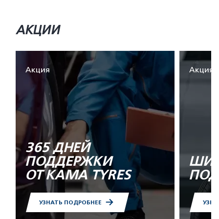
АКЦИИ
Акция
Акция
365 ДНЕЙ
ПОДДЕРЖКИ
ШИН
ОТ KAMA TYRES
ПОД
УЗНАТЬ ПОДРОБНЕЕ
УЗНА