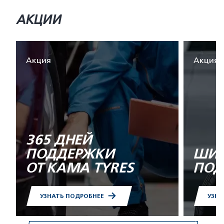
АКЦИИ
Акция
Акция
365 ДНЕЙ
ПОДДЕРЖКИ
ШИН
ОТ KAMA TYRES
ПОД
УЗНАТЬ ПОДРОБНЕЕ
УЗНА