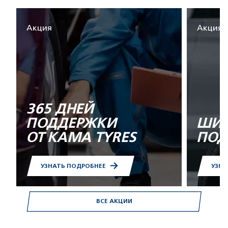
Акция
Акция
365 ДНЕЙ
ПОДДЕРЖКИ
ШИН
ОТ KAMA TYRES
ПОД
УЗНАТЬ ПОДРОБНЕЕ
УЗНА
ВСЕ АКЦИИ