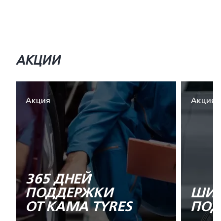
АКЦИИ
Акция
Акция
365 ДНЕЙ
ПОДДЕРЖКИ
ШИН
ОТ KAMA TYRES
ПОД