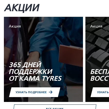
АКЦИИ
Акция
Акция
365 ДНЕЙ
ПОДДЕРЖКИ
БЕСП
ОТ KAMA TYRES
ВОСС
УЗНАТЬ ПОДРОБНЕЕ
УЗНАТ