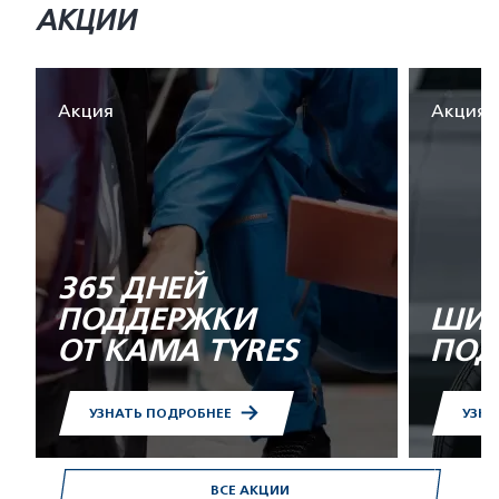
АКЦИИ
Акция
Акция
365 ДНЕЙ
ПОДДЕРЖКИ
ШИН
ОТ KAMA TYRES
ПОД
УЗНАТЬ ПОДРОБНЕЕ
УЗНА
ВСЕ АКЦИИ